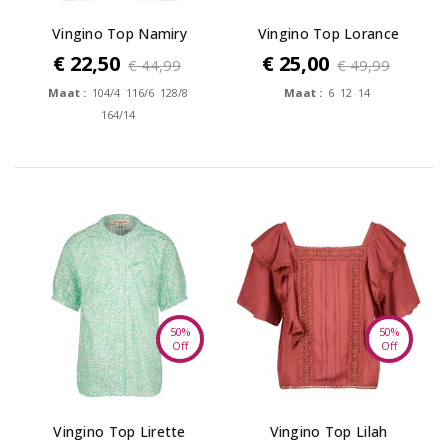
Vingino Top Namiry
Vingino Top Lorance
€ 22,50
€ 25,00
€ 44,99
€ 49,99
Maat :
104/4 116/6 128/8
Maat :
6 12 14
164/14
50%
50%
Off
Off
Vingino Top Lirette
Vingino Top Lilah