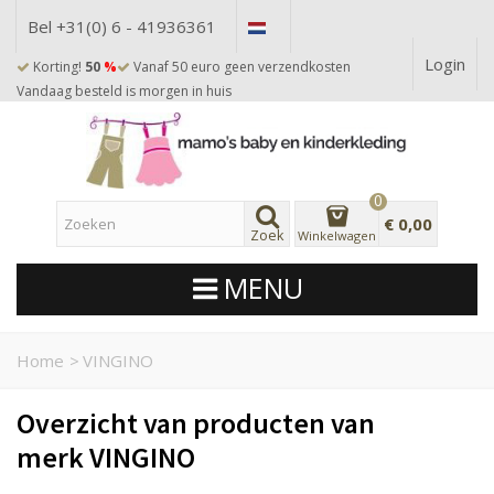
Bel +31(0) 6 - 41936361
Login
Korting!
50
%
Vanaf 50 euro geen verzendkosten
Vandaag besteld is morgen in huis
0
€ 0,00
Zoek
Winkelwagen
MENU
Home
>
VINGINO
Overzicht van producten van
merk VINGINO