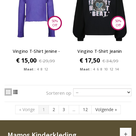
50%
50%
Off
Off
Vingino T-Shirt Jenine -
Vingino T-Shirt Jeanin
Forest...
€ 15,00
€ 17,50
€ 29,99
€ 34,99
Maat :
4 8 12
Maat :
4 6 8 10 12 14
Sorteren op
«
Vorige
1
2
3
...
12
Volgende
»
Mamos Kinderkleding