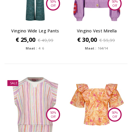
50%
50%
Off
Off
Vingino Wide Leg Pants
Vingino Vest Mirella
Sonia
€ 25,00
€ 30,00
€ 49,99
€ 59,99
Maat :
4 6
Maat :
164/14
SALE
50%
50%
Off
Off