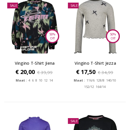
SALE
SALE
50%
50%
Off
Off
Vingino T-Shirt Jiena
Vingino T-Shirt Jezza
€ 20,00
€ 17,50
€ 39,99
€ 34,99
Maat :
4 6 8 10 12 14
Maat :
116/6 128/8 140/10
152/12 164/14
SALE