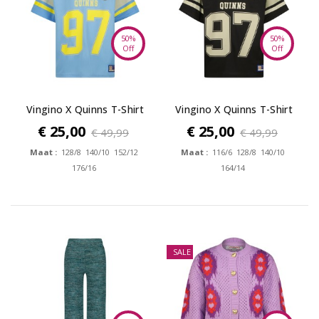
50%
50%
Off
Off
Vingino X Quinns T-Shirt
Vingino X Quinns T-Shirt
Hayata
Hayata
€ 25,00
€ 25,00
€ 49,99
€ 49,99
Maat :
128/8 140/10 152/12
Maat :
116/6 128/8 140/10
176/16
164/14
SALE