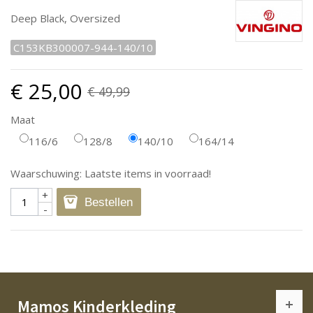
Deep Black, Oversized
C153KB300007-944-140/10
€ 25,00
€ 49,99
Maat
116/6
128/8
140/10
164/14
Waarschuwing: Laatste items in voorraad!
+
Bestellen
-
Mamos Kinderkleding