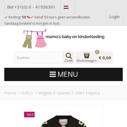
Bel +31(0) 6 - 41936361
Login
Korting!
50
%
Vanaf 50 euro geen verzendkosten
Vandaag besteld is morgen in huis
0
€ 0,00
Zoek
Winkelwagen
MENU
Home
>
GIRLS
>
Vingino X Quinns T-Shirt Hayata
SALE