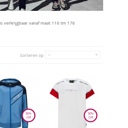
 is verkrijgbaar vanaf maat 116 tm 176
Sorteren op
--
50%
50%
Off
Off