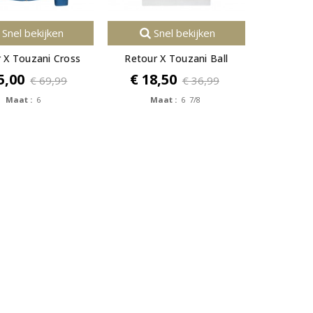
Snel bekijken
Snel bekijken
 X Touzani Cross
Retour X Touzani Ball
5,00
€ 18,50
€ 69,99
€ 36,99
Maat :
6
Maat :
6 7/8