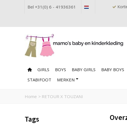
Bel +31(0) 6 - 41936361
Korti
GIRLS
BOYS
BABY GIRLS
BABY BOYS
STABIFOOT
MERKEN
Home
>
RETOUR X TOUZANI
Over
Tags