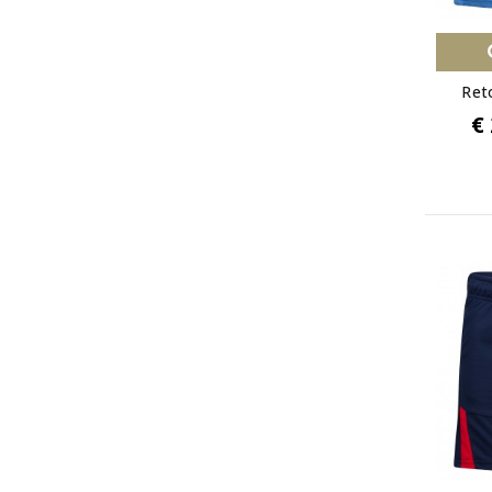
Ret
€