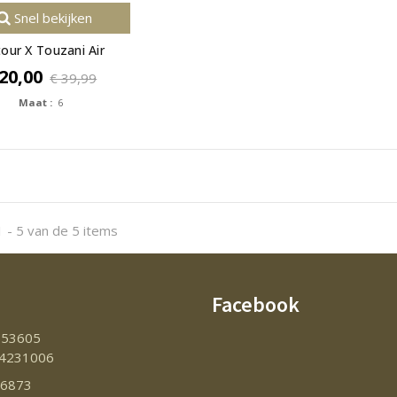
Snel bekijken
our X Touzani Air
 20,00
€ 39,99
Maat :
6
 - 5 van de 5 items
Facebook
153605
4231006
86873