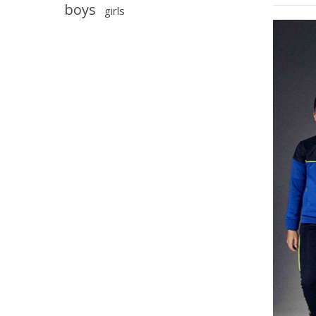
boys
girls