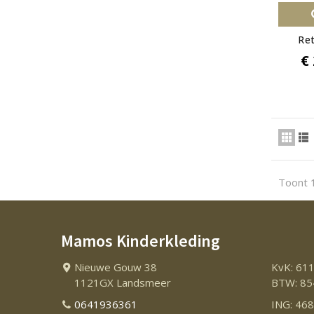
Ret
€
Toont 1
Mamos Kinderkleding
Nieuwe Gouw 38
KvK: 61
1121GX Landsmeer
BTW: 85
0641936361
ING: 46