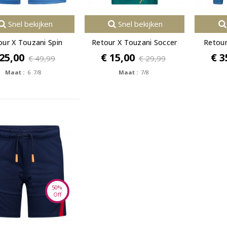
Snel bekijken
Snel bekijken
our X Touzani Spin
Retour X Touzani Soccer
Retour
 25,00
€ 15,00
€ 3
€ 49,99
€ 29,99
Maat :
6 7/8
Maat :
7/8
50%
Off