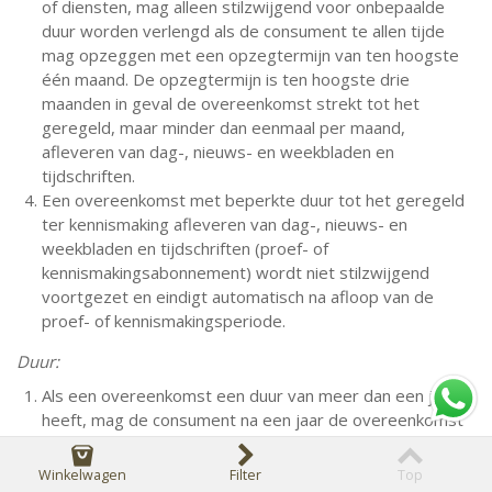
of diensten, mag alleen stilzwijgend voor onbepaalde
duur worden verlengd als de consument te allen tijde
mag opzeggen met een opzegtermijn van ten hoogste
één maand. De opzegtermijn is ten hoogste drie
maanden in geval de overeenkomst strekt tot het
geregeld, maar minder dan eenmaal per maand,
afleveren van dag-, nieuws- en weekbladen en
tijdschriften.
Een overeenkomst met beperkte duur tot het geregeld
ter kennismaking afleveren van dag-, nieuws- en
weekbladen en tijdschriften (proef- of
kennismakingsabonnement) wordt niet stilzwijgend
voortgezet en eindigt automatisch na afloop van de
proef- of kennismakingsperiode.
Duur:
Als een overeenkomst een duur van meer dan een jaar
heeft, mag de consument na een jaar de overeenkomst
te allen tijde met een opzegtermijn van ten hoogste één
maand opzeggen, tenzij de redelijkheid en billijkheid zich
Winkelwagen
Filter
Top
tegen opzegging vóór het einde van de