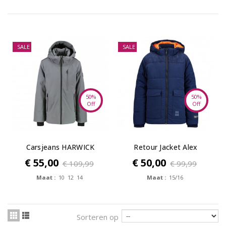
SALE
SALE
50%
50%
Off
Off
Carsjeans HARWICK
Retour Jacket Alex
Polyester Mid...
€ 55,00
€ 50,00
€ 109,99
€ 99,99
Maat :
10 12 14
Maat :
15/16
Sorteren op