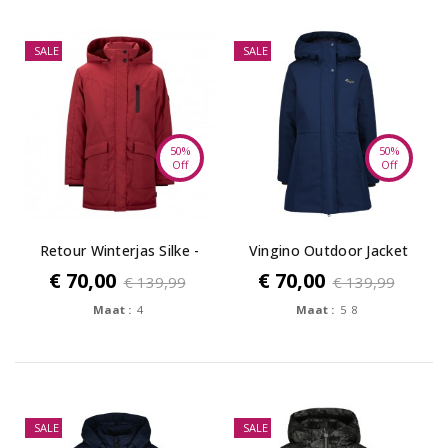
SALE
SALE
50%
50%
Off
Off
Retour Winterjas Silke -
Vingino Outdoor Jacket
terra
Tavina -...
€ 70,00
€ 70,00
€ 139,99
€ 139,99
Maat :
4
Maat :
5 8
SALE
SALE