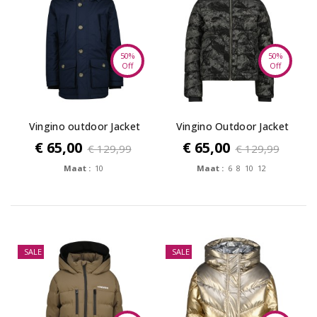
50%
50%
Off
Off
Vingino outdoor Jacket
Vingino Outdoor Jacket
TANISO -...
Tarinke -...
€ 65,00
€ 65,00
€ 129,99
€ 129,99
Maat :
10
Maat :
6 8 10 12
SALE
SALE