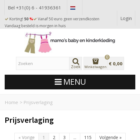
Bel +31(0) 6 - 41936361
Login
Korting!
50
%
Vanaf 50 euro geen verzendkosten
Vandaag besteld is morgen in huis
0
€ 0,00
Zoek
Winkelwagen
MENU
Home
>
Prijsverlaging
Prijsverlaging
«
Vorige
1
2
3
...
115
Volgende
»