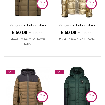
50%
50%
Off
Off
Vingino Jacket outdoor
Vingino Jacket outdoor
Tigel
Toly
€ 60,00
€ 60,00
€ 119,99
€ 119,99
Maat :
104/4 116/6 140/10
Maat :
104/4 152/12 164/14
164/14
SALE
SALE
50%
50%
Off
Off