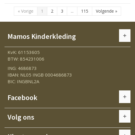
«
Vorige
1
2
3
...
115
Volgende
»
Mamos Kinderkleding
KvK: 61153605
BTW: 854231006
ING: 4686873
IBAN: NL05 INGB 0004686873
BIC: INGBNL2A
Facebook
Volg ons