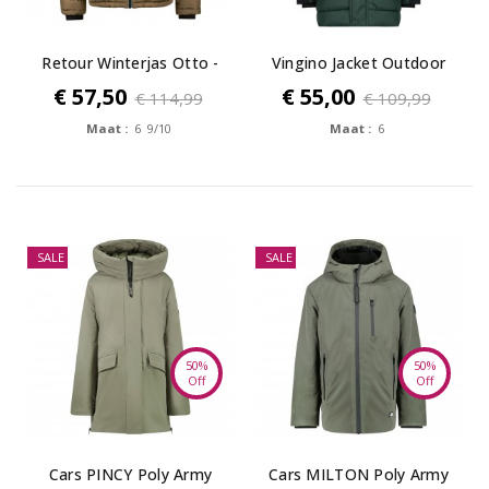
Retour Winterjas Otto -
Vingino Jacket Outdoor
deep sand
Telo
€ 57,50
€ 55,00
€ 114,99
€ 109,99
Maat :
6 9/10
Maat :
6
SALE
SALE
50%
50%
Off
Off
Cars PINCY Poly Army
Cars MILTON Poly Army