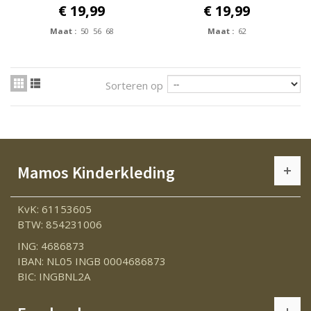
€ 19,99
€ 19,99
Maat :
50 56 68
Maat :
62
Sorteren op
Mamos Kinderkleding
KvK: 61153605
BTW: 854231006
ING: 4686873
IBAN: NL05 INGB 0004686873
BIC: INGBNL2A