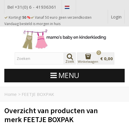
Bel +31(0) 6 - 41936361
Login
Korting!
50
%
Vanaf 50 euro geen verzendkosten
Vandaag besteld is morgen in huis
0
€ 0,00
Zoek
Winkelwagen
MENU
Home
>
FEETJE BOXPAK
Overzicht van producten van
merk FEETJE BOXPAK