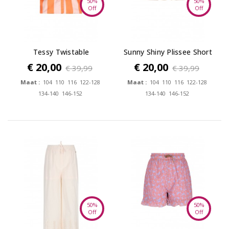
50%
50%
Off
Off
Tessy Twistable
Sunny Shiny Plissee Short
Sleeveless top
€ 20,00
€ 20,00
€ 39,99
€ 39,99
Maat :
104 110 116 122-128
Maat :
104 110 116 122-128
134-140 146-152
134-140 146-152
50%
50%
Off
Off