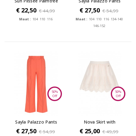
Sun Plissee Palmtree
Sayla Palazzo Pants
Palazzo
€ 22,50
€ 27,50
€ 44,99
€ 54,99
Maat :
104 110 116
Maat :
104 110 116 134-140
146-152
50%
50%
Off
Off
Sayla Palazzo Pants
Nova Skirt with
Embroidered Border
€ 27,50
€ 25,00
€ 54,99
€ 49,99