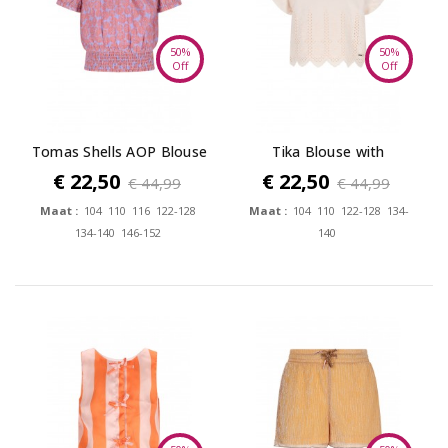
50%
50%
Off
Off
Tomas Shells AOP Blouse
Tika Blouse with
embroidered Border
€ 22,50
€ 22,50
€ 44,99
€ 44,99
Maat :
104 110 116 122-128
Maat :
104 110 122-128 134-
134-140 146-152
140