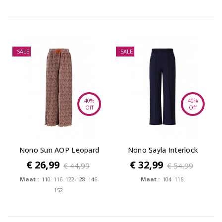
SALE
SALE
40%
40%
Off
Off
Nono Sun AOP Leopard
Nono Sayla Interlock
Plissee...
Wide Leg Pants
€ 26,99
€ 32,99
€ 44,99
€ 54,99
Maat :
110 116 122-128 146-
Maat :
104 116
152