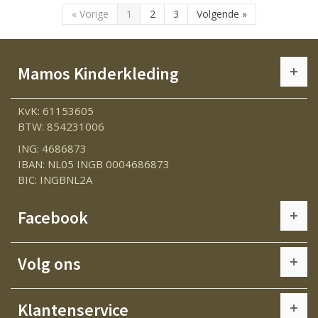
«
Vorige
1
2
3
Volgende
»
Mamos Kinderkleding
KvK: 61153605
BTW: 854231006
ING: 4686873
IBAN: NL05 INGB 0004686873
BIC: INGBNL2A
Facebook
Volg ons
Klantenservice