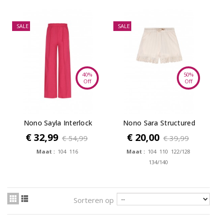
SALE
SALE
40%
50%
Off
Off
Nono Sayla Interlock
Nono Sara Structured
Wide Leg Pants
Jersey Short
€ 32,99
€ 20,00
€ 54,99
€ 39,99
Maat :
104 116
Maat :
104 110 122/128
134/140
Sorteren op