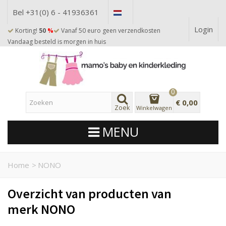
Bel +31(0) 6 - 41936361
Login
Korting!
50
%
Vanaf 50 euro geen verzendkosten
Vandaag besteld is morgen in huis
0
€ 0,00
Zoek
Winkelwagen
MENU
Home
>
NONO
Overzicht van producten van
merk NONO