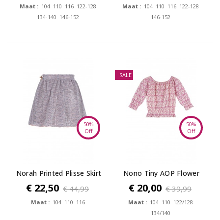
Maat :
104 110 116 122-128
Maat :
104 110 116 122-128
134-140 146-152
146-152
SALE
50%
50%
Off
Off
Norah Printed Plisse Skirt
Nono Tiny AOP Flower
plissee top...
€ 22,50
€ 20,00
€ 44,99
€ 39,99
Maat :
104 110 116
Maat :
104 110 122/128
134/140