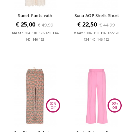
Sunet Pants with
Suna AOP Shells Short
embroidered...
€ 25,00
€ 22,50
€ 49,99
€ 44,99
Maat :
104 110 122-128 134-
Maat :
104 110 116 122-128
140 146-152
134-140 146-152
50%
50%
Off
Off