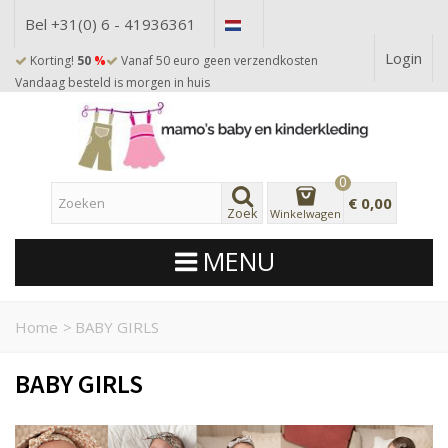
Bel +31(0) 6 - 41936361
Login
Korting!
50
%
Vanaf 50 euro geen verzendkosten
Vandaag besteld is morgen in huis
0
€ 0,00
Zoek
Winkelwagen
MENU
Home
>
BABY GIRLS
BABY GIRLS