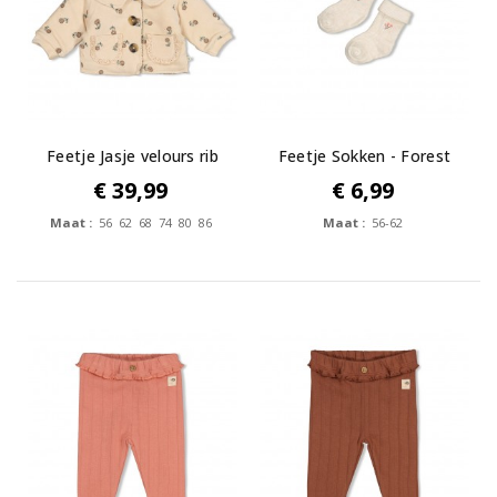
Feetje Jasje velours rib
Feetje Sokken - Forest
met...
Garden
€ 39,99
€ 6,99
Maat :
56 62 68 74 80 86
Maat :
56-62