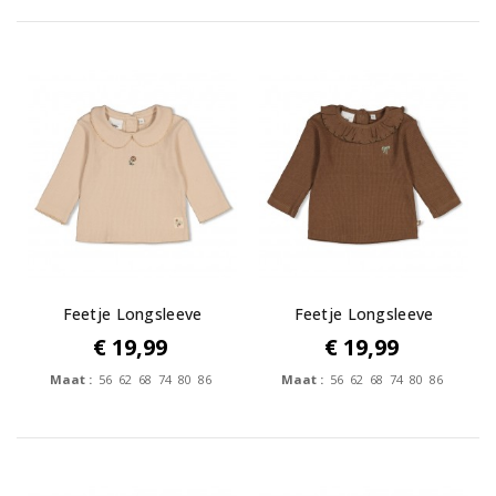
Feetje Longsleeve
Feetje Longsleeve
pointelle rib...
pointelle rib...
€ 19,99
€ 19,99
Maat :
56 62 68 74 80 86
Maat :
56 62 68 74 80 86