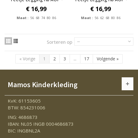
Forest...
Forest...
€ 16,99
€ 16,99
Maat :
56 68 74 80 86
Maat :
56 62 68 80 86
Sorteren op
--
«
Vorige
1
2
3
...
17
Volgende
»
Mamos Kinderkleding
KvK: 61153605
BTW: 854231006
ING: 4686873
IBAN: NL05 INGB 0004686873
BIC: INGBNL2A