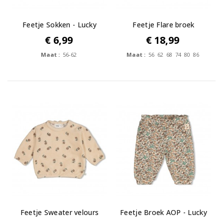
Feetje Sokken - Lucky
Feetje Flare broek
Bloombird
velours rib -...
€ 6,99
€ 18,99
Maat :
56-62
Maat :
56 62 68 74 80 86
Feetje Sweater velours
Feetje Broek AOP - Lucky