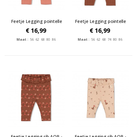
Feetje Legging pointelle
Feetje Legging pointelle
rib -...
rib -...
€ 16,99
€ 16,99
Maat :
56 62 68 80 86
Maat :
56 62 68 74 80 86
Feetje Legging rib AOP -
Feetje Legging rib AOP -