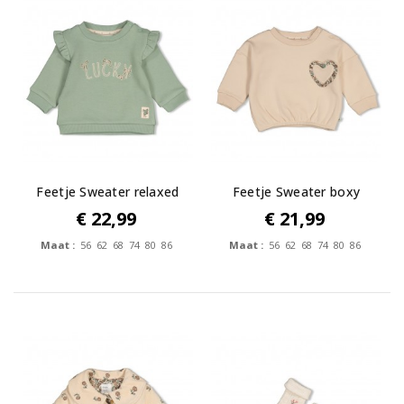
Feetje Sweater relaxed
Feetje Sweater boxy
fit -...
oversized -...
€ 22,99
€ 21,99
Maat :
56 62 68 74 80 86
Maat :
56 62 68 74 80 86