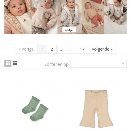
.
«
Vorige
1
2
3
...
17
Volgende
»
Sorteren op
--