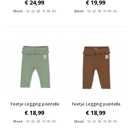
rib met...
Bloombird
€ 24,99
€ 19,99
Maat :
56 62 68 74 80 86
Maat :
56 62 68 74 80 86
Feetje Legging pointelle
Feetje Legging pointelle
rib -...
rib -...
€ 18,99
€ 18,99
Maat :
56 62 68 74 80 86
Maat :
56 62 68 74 80 86