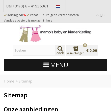
Bel +31(0) 6 - 41936361
Login
Korting!
50
%
Vanaf 50 euro geen verzendkosten
Vandaag besteld is morgen in huis
0
€ 0,00
Zoek
Winkelwagen
MENU
Home
>
Sitemap
Sitemap
Onze aanbiedingen