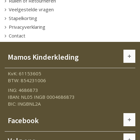
Ruilen of Retourneren
Veelgestelde vragen
Stapelkorting
Privacyverklaring
Contact
Mamos Kinderkleding
KvK: 61153605
BTW: 854231006
ING: 4686873
IBAN: NL05 INGB 0004686873
BIC: INGBNL2A
Facebook