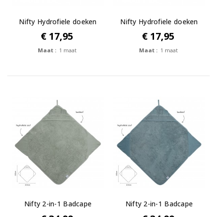
Nifty Hydrofiele doeken
Nifty Hydrofiele doeken
2-pack...
2-pack...
€ 17,95
€ 17,95
Maat :
1 maat
Maat :
1 maat
Nifty 2-in-1 Badcape
Nifty 2-in-1 Badcape
Olive
Blueberry