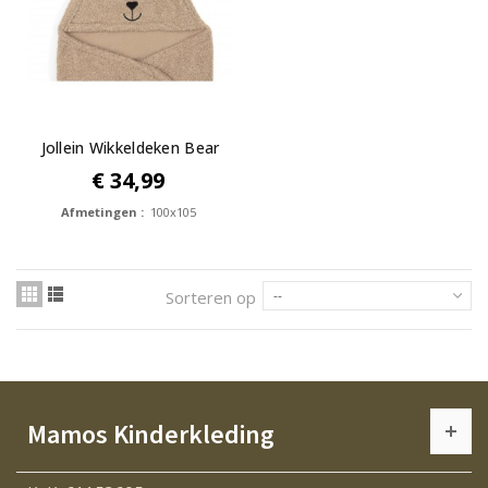
Jollein Wikkeldeken Bear
Boucle...
€ 34,99
Afmetingen :
100x105
Sorteren op
--
Mamos Kinderkleding