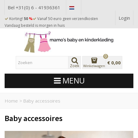
Bel +31(0) 6 - 41936361
Login
Korting!
50
%
Vanaf 50 euro geen verzendkosten
Vandaag besteld is morgen in huis
0
€ 0,00
Zoek
Winkelwagen
MENU
Home
>
Baby accessoires
Baby accessoires