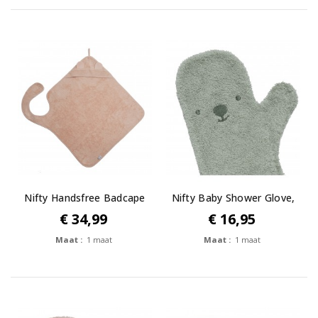
Nifty Handsfree Badcape
Nifty Baby Shower Glove,
Blush
The...
€ 34,99
€ 16,95
Maat :
1 maat
Maat :
1 maat