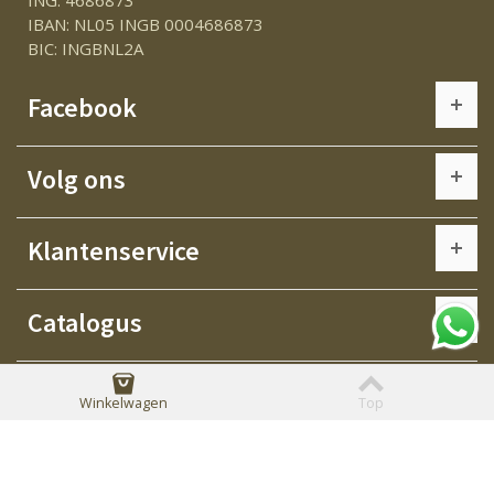
IBAN: NL05 INGB 0004686873
BIC: INGBNL2A
Facebook
Volg ons
Klantenservice
Catalogus
Informatie
Winkelwagen
Top
© mamos-kinderkleding.nl. Alle rechten voorbehouden.