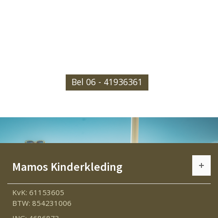
mamos-kinderkleding.nl
Neem contact op
Bel 06 - 41936361
Mamos Kinderkleding
KvK: 61153605
BTW: 854231006
ING: 4686873