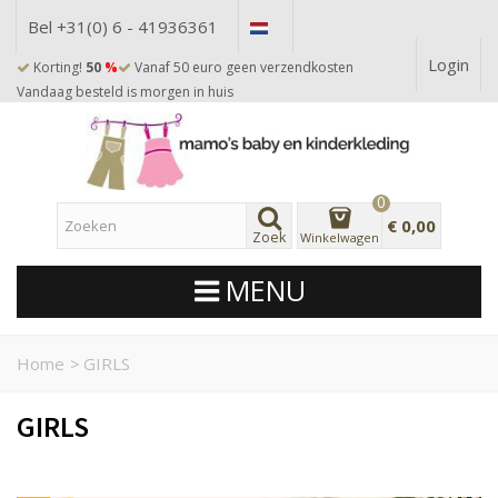
Bel +31(0) 6 - 41936361
Login
Korting!
50
%
Vanaf 50 euro geen verzendkosten
Vandaag besteld is morgen in huis
0
€ 0,00
Zoek
Winkelwagen
MENU
Home
>
GIRLS
GIRLS