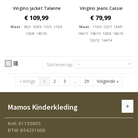
Vingino Jacket Talanne
Vingino Jeans Cassie
Pearl
€ 109,99
€ 79,99
Maat :
98/3 104/4 110/5 116/6
Maat :
116/6 122/7 134/9
128/8 140/10
146/11 158/13 128/8 140/10
152/12 164/14
Sorteren op
--
«
Vorige
1
2
3
...
29
Volgende
»
Mamos Kinderkleding
KvK: 61153605
BTW: 854231006