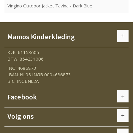
Vingino Outdoor Jacket Tavina - Dark Blue
Mamos Kinderkleding
KvK: 61153605
BTW: 854231006
ING: 4686873
IBAN: NL05 INGB 0004686873
BIC: INGBNL2A
Facebook
Volg ons