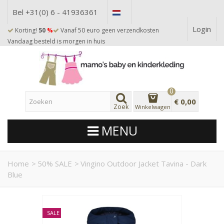
Bel +31(0) 6 - 41936361
Login
Korting!
50
%
Vanaf 50 euro geen verzendkosten
Vandaag besteld is morgen in huis
0
€ 0,00
Zoek
Winkelwagen
MENU
Home
>
50% SALE
>
Vingino Outdoor Jacket Tavina - Dark
Blue
SALE