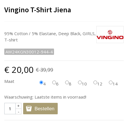
Vingino T-Shirt Jiena
95% Cotton / 5% Elastane, Deep Black, GIRLS,
T-shirt
AW24KGN30012-944-4
€ 20,00
€ 39,99
Maat
4
6
8
10
12
14
Waarschuwing: Laatste items in voorraad!
+
Bestellen
-