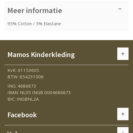
Meer informatie
95% Cotton / 5% Elastane
Mamos Kinderkleding
KvK: 61153605
BTW: 854231006
ING: 4686873
IBAN: NL05 INGB 0004686873
BIC: INGBNL2A
Facebook