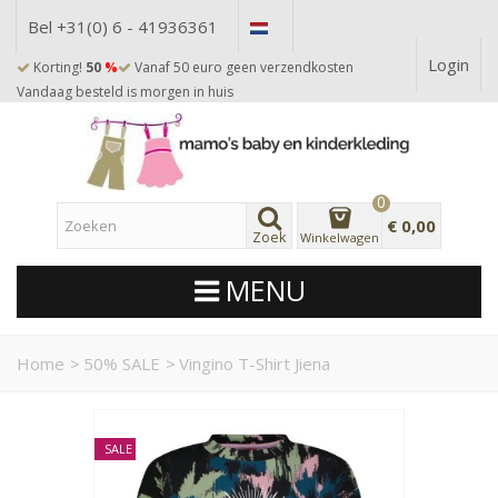
Bel +31(0) 6 - 41936361
Login
Korting!
50
%
Vanaf 50 euro geen verzendkosten
Vandaag besteld is morgen in huis
0
€ 0,00
Zoek
Winkelwagen
MENU
Home
>
50% SALE
>
Vingino T-Shirt Jiena
SALE