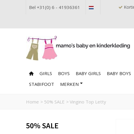
Bel +31(0) 6 - 41936361
Korti
GIRLS
BOYS
BABY GIRLS
BABY BOYS
STABIFOOT
MERKEN
Home
>
50% SALE
>
Vingino Top Letty
50% SALE