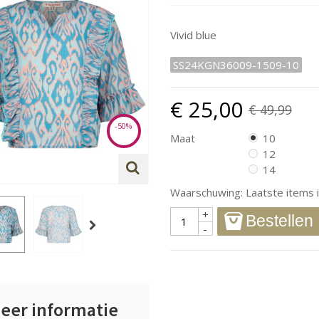
Vivid blue
SS24KGN36009-1509-10
€ 25,00
€ 49,99
-50%
Maat
10
12
14
Waarschuwing: Laatste items i
+
Bestellen
-
eer informatie