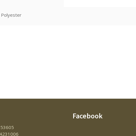
Polyester
Facebook
153605
4231006