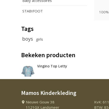
Baby accessoires
STABIFOOT
100% 
Tags
boys
girls
Bekeken producten
Vingino Top Letty
Mamos Kinderkleding
Nieuwe Gouw 38
KvK: 61
1121GX Landsmeer
BTW: 85