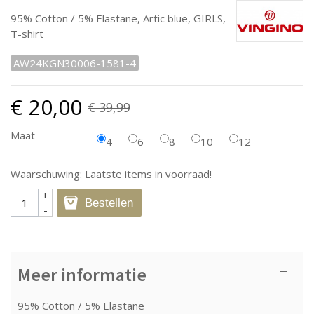
95% Cotton / 5% Elastane, Artic blue, GIRLS,
T-shirt
AW24KGN30006-1581-4
€ 20,00
€ 39,99
Maat
4
6
8
10
12
Waarschuwing: Laatste items in voorraad!
+
Bestellen
-
Meer informatie
95% Cotton / 5% Elastane