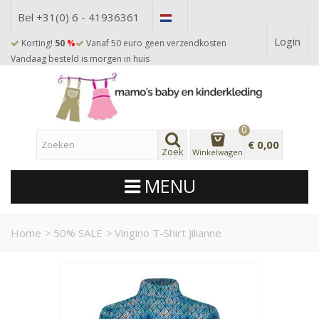
Bel +31(0) 6 - 41936361
Login
Korting!
50
%
Vanaf 50 euro geen verzendkosten
Vandaag besteld is morgen in huis
0
€ 0,00
Zoek
Winkelwagen
MENU
Home
>
50% SALE
>
Vingino T-Shirt Jilianne