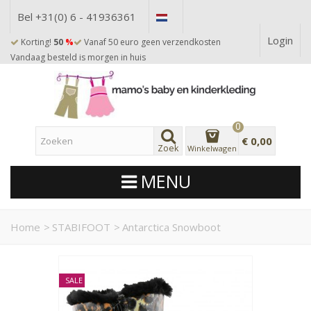
Bel +31(0) 6 - 41936361
Login
Korting!
50
%
Vanaf 50 euro geen verzendkosten
Vandaag besteld is morgen in huis
0
€ 0,00
Zoek
Winkelwagen
MENU
Home
>
STABIFOOT
>
Antarctica Snowboot
SALE