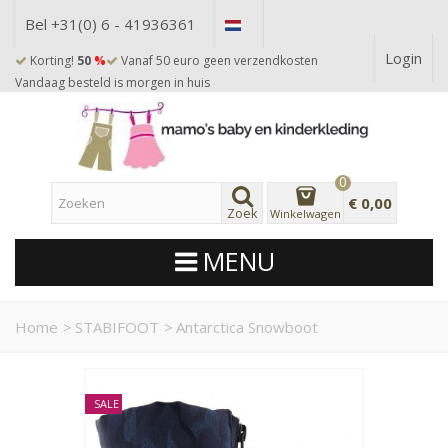
Bel +31(0) 6 - 41936361
Login
Korting!
50
%
Vanaf 50 euro geen verzendkosten
Vandaag besteld is morgen in huis
0
€ 0,00
Zoek
Winkelwagen
MENU
Home
>
STABIFOOT
>
Antarctica Snowboot
SALE