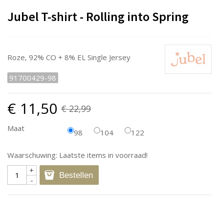
Jubel T-shirt - Rolling into Spring
Roze, 92% CO + 8% EL Single Jersey
91700429-98
€ 11,50
€ 22,99
Maat
98
104
122
Waarschuwing: Laatste items in voorraad!
+
Bestellen
-