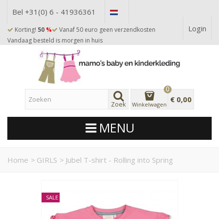
Bel +31(0) 6 - 41936361
Login
Korting!
50
%
Vanaf 50 euro geen verzendkosten
Vandaag besteld is morgen in huis
0
€ 0,00
Zoek
Winkelwagen
MENU
Home
>
GIRLS
>
Jubel T-shirt - Rolling into Spring
SALE