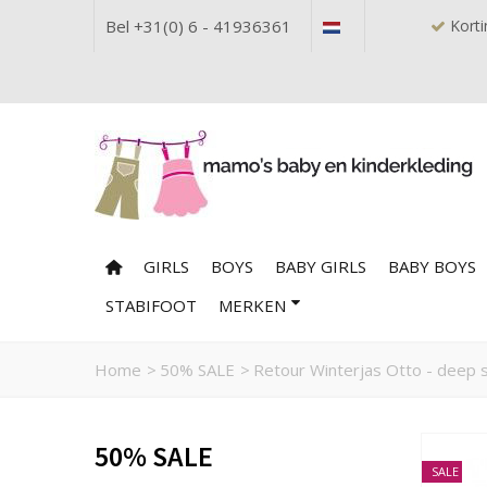
Bel +31(0) 6 - 41936361
Korti
GIRLS
BOYS
BABY GIRLS
BABY BOYS
STABIFOOT
MERKEN
Home
>
50% SALE
>
Retour Winterjas Otto - deep 
50% SALE
SALE