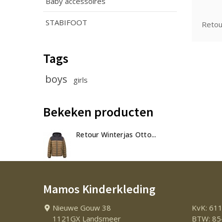
Baby accessoires
STABIFOOT
Retou
Tags
boys
girls
Bekeken producten
Retour Winterjas Otto...
Mamos Kinderkleding
Nieuwe Gouw 38
KvK: 61
1121GX Landsmeer
BTW: 85