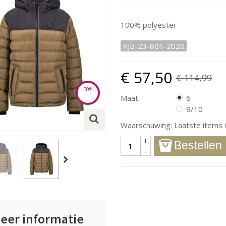
100% polyester
RJB-23-601-2020
€ 57,50
€ 114,99
-50%
Maat
6
9/10
Waarschuwing: Laatste items i
+
Bestellen
-
eer informatie