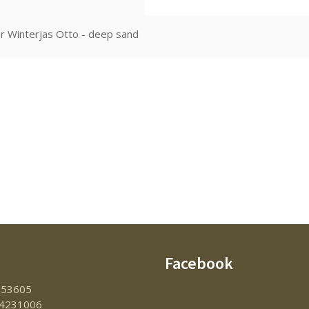
r Winterjas Otto - deep sand
Facebook
153605
4231006