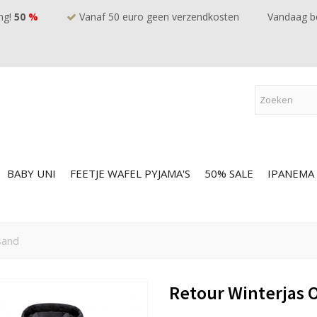
ng!
50
%
Vanaf 50 euro geen verzendkosten
Vandaag be
BABY UNI
FEETJE WAFEL PYJAMA'S
50% SALE
IPANEMA
sand
Retour Winterjas O