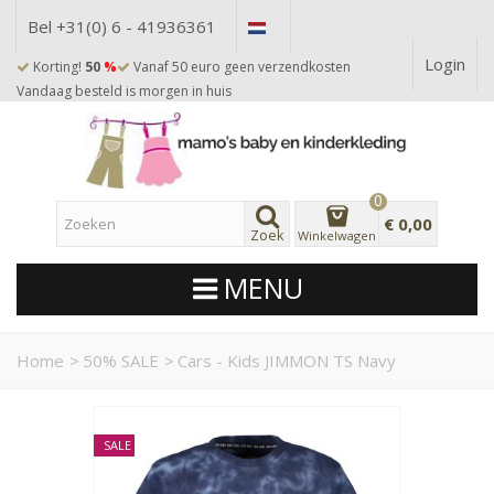
Bel +31(0) 6 - 41936361
Login
Korting!
50
%
Vanaf 50 euro geen verzendkosten
Vandaag besteld is morgen in huis
0
€ 0,00
Zoek
Winkelwagen
MENU
Home
>
50% SALE
>
Cars - Kids JIMMON TS Navy
SALE