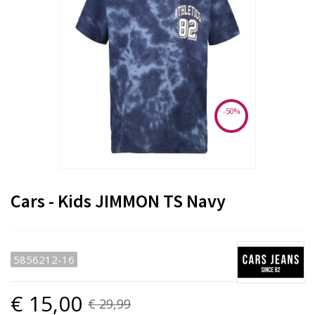
-50%
Cars - Kids JIMMON TS Navy
5856212-16
€ 15,00
€ 29,99