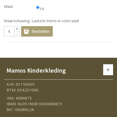
Maat
16
Waarschuwing: Laatste items in voorraad!
+
Bestellen
-
Mamos Kinderkleding
KvK: 61153605
BTW: 854231006
ING: 4686873
IBAN: NL05 INGB 0004686873
BIC: INGBNL2A