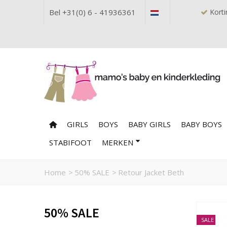
Bel +31(0) 6 - 41936361
Korti
GIRLS
BOYS
BABY GIRLS
BABY BOYS
STABIFOOT
MERKEN
Home
>
50% SALE
>
Retour Jacket Beth
50% SALE
SALE