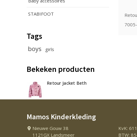
Baby accessoires
STABIFOOT
Retou
7005-
Tags
boys
girls
Bekeken producten
Retour Jacket Beth
Mamos Kinderkleding
Nieuwe Gouw 38
KvK: 61
1121GX Landsmeer
BTW: 85