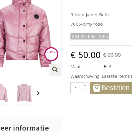
Retour Jacket Beth
7005-dirty rose
RJG-33-600-7005
€ 50,00
-50%
€ 99,99
Maat
6
Waarschuwing: Laatste items i
+
Bestellen
-
eer informatie