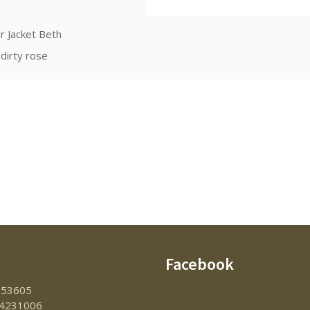
r Jacket Beth
dirty rose
Facebook
153605
4231006