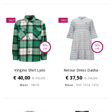
SALE
SALE
50%
50%
Off
Off
Vingino Shirt Lyno
Retour Dress Dasha -
optical white
€ 40,00
€ 37,50
€ 79,99
€ 74,99
Maat :
140/10
Maat :
9/10 13/14 15/16