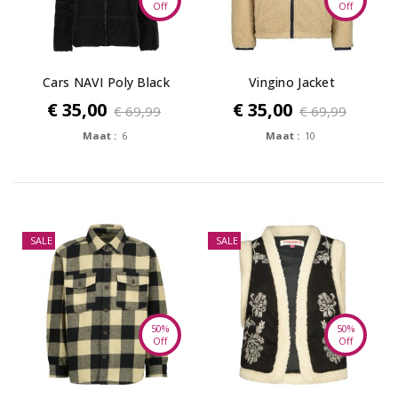
Off
Off
Cars NAVI Poly Black
Vingino Jacket
outdoorTadio
€ 35,00
€ 35,00
€ 69,99
€ 69,99
Maat :
6
Maat :
10
SALE
SALE
50%
50%
Off
Off