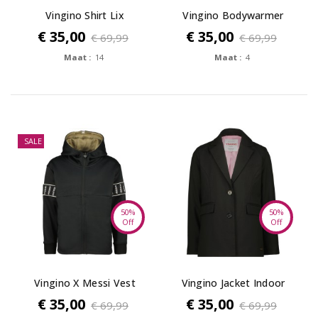
Vingino Shirt Lix
Vingino Bodywarmer
Tara
€ 35,00
€ 35,00
€ 69,99
€ 69,99
Maat :
14
Maat :
4
SALE
50%
50%
Off
Off
Vingino X Messi Vest
Vingino Jacket Indoor
Omas
Tiana
€ 35,00
€ 35,00
€ 69,99
€ 69,99