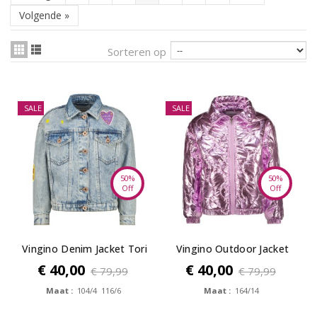
Volgende
»
Sorteren op
SALE
SALE
50%
50%
Off
Off
Vingino Denim Jacket Tori
Vingino Outdoor Jacket
Bella
Tanne
€ 40,00
€ 40,00
€ 79,99
€ 79,99
Maat :
104/4 116/6
Maat :
164/14