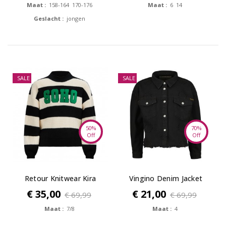
Maat :
158-164 170-176
Maat :
6 14
Geslacht :
jongen
SALE
SALE
50%
70%
Off
Off
Retour Knitwear Kira
Vingino Denim Jacket
TANJA...
€ 35,00
€ 21,00
€ 69,99
€ 69,99
Maat :
7/8
Maat :
4