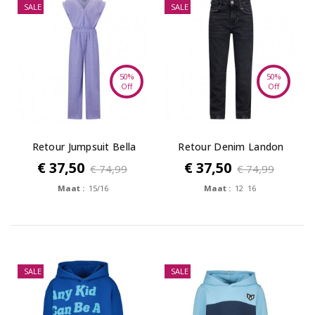
SALE
SALE
50%
50%
Off
Off
Retour Jumpsuit Bella
Retour Denim Landon
Relaxed Black
€ 37,50
€ 37,50
€ 74,99
€ 74,99
Maat :
15/16
Maat :
12 16
SALE
SALE