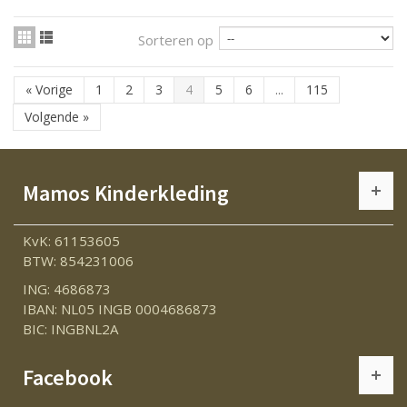
Sorteren op
«
Vorige
1
2
3
4
5
6
...
115
Volgende
»
Mamos Kinderkleding
KvK: 61153605
BTW: 854231006
ING: 4686873
IBAN: NL05 INGB 0004686873
BIC: INGBNL2A
Facebook