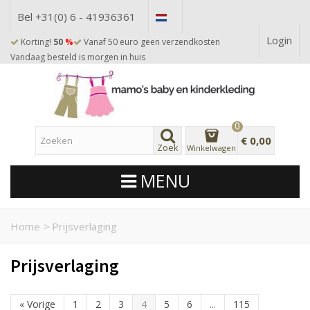
Bel +31(0) 6 - 41936361
Login
Korting!
50
%
Vanaf 50 euro geen verzendkosten
Vandaag besteld is morgen in huis
0
€ 0,00
Zoek
Winkelwagen
MENU
Home
>
Prijsverlaging
Prijsverlaging
«
Vorige
1
2
3
4
5
6
...
115