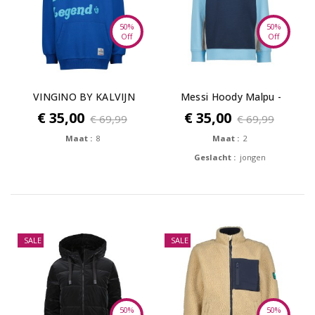
50%
50%
Off
Off
VINGINO BY KALVIJN
Messi Hoody Malpu -
Sweater Pien...
Argentina blue
€ 35,00
€ 35,00
€ 69,99
€ 69,99
Maat :
8
Maat :
2
Geslacht :
jongen
SALE
SALE
50%
50%