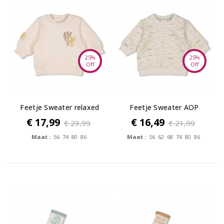
25%
25%
Off
Off
Feetje Sweater relaxed
Feetje Sweater AOP
fit -...
relaxed fit -...
€ 17,99
€ 16,49
€ 23,99
€ 21,99
Maat :
56 74 80 86
Maat :
56 62 68 74 80 86