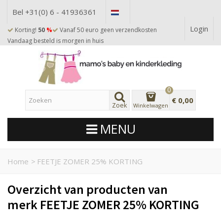
Bel +31(0) 6 - 41936361
Login
Korting!
50
%
Vanaf 50 euro geen verzendkosten
Vandaag besteld is morgen in huis
0
€ 0,00
Zoek
Winkelwagen
MENU
Home
>
FEETJE ZOMER 25% KORTING
Overzicht van producten van
merk FEETJE ZOMER 25% KORTING