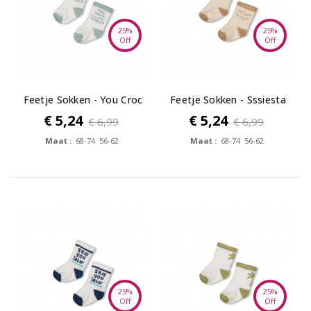
25%
25%
Off
Off
Feetje Sokken - You Croc
Feetje Sokken - Sssiesta
my World
€ 5,24
€ 5,24
€ 6,99
€ 6,99
Maat :
68-74 56-62
Maat :
68-74 56-62
25%
25%
Off
Off