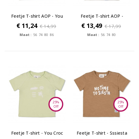
Feetje T-shirt AOP - You
Feetje T-shirt AOP -
Croc my...
Safari Savage
€ 11,24
€ 13,49
€ 14,99
€ 17,99
Maat :
56 74 80 86
Maat :
56 74 80
25%
25%
Off
Off
Feetje T-shirt - You Croc
Feetje T-shirt - Sssiesta