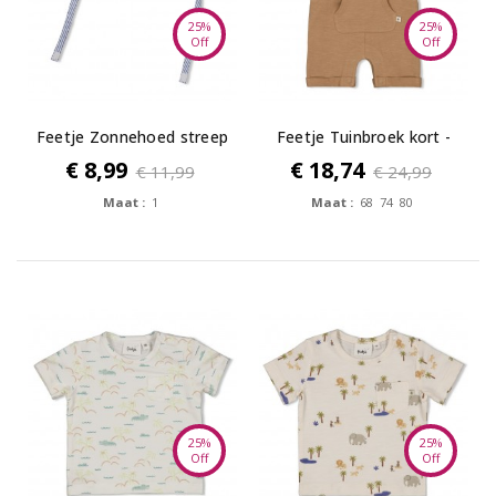
25%
25%
Off
Off
Feetje Zonnehoed streep
Feetje Tuinbroek kort -
chambray...
Sssiesta
€ 8,99
€ 18,74
€ 11,99
€ 24,99
Maat :
1
Maat :
68 74 80
25%
25%
Off
Off