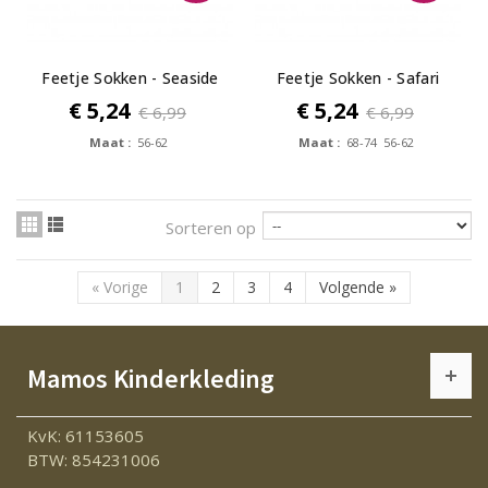
Feetje Sokken - Seaside
Feetje Sokken - Safari
Happiness
Savage
€ 5,24
€ 5,24
€ 6,99
€ 6,99
Maat :
56-62
Maat :
68-74 56-62
Sorteren op
«
Vorige
1
2
3
4
Volgende
»
Mamos Kinderkleding
KvK: 61153605
BTW: 854231006