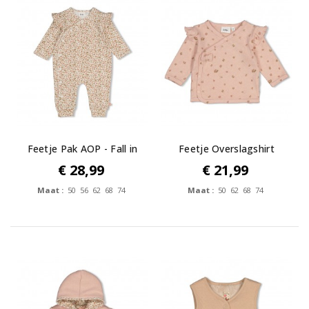
Feetje Pak AOP - Fall in
Feetje Overslagshirt
Love
pointelle...
€ 28,99
€ 21,99
Maat :
50 56 62 68 74
Maat :
50 62 68 74