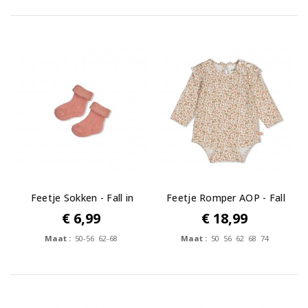
Feetje Sokken - Fall in
Feetje Romper AOP - Fall
Love
in Love
€ 6,99
€ 18,99
Maat :
50-56 62-68
Maat :
50 56 62 68 74