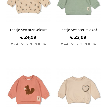
Feetje Sweater velours
Feetje Sweater relaxed
rib met...
fit -...
€ 24,99
€ 22,99
Maat :
56 62 68 74 80 86
Maat :
56 62 68 74 80 86