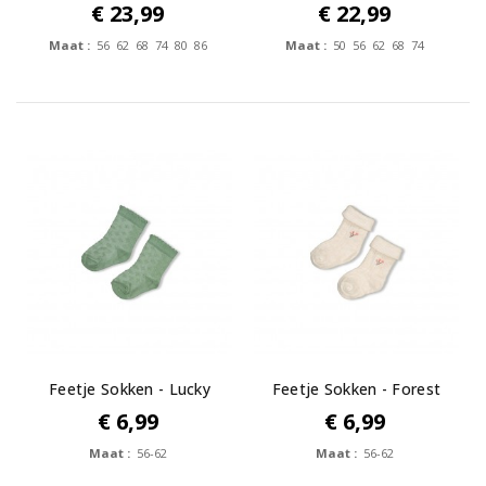
relaxed fit -...
in Love
€ 23,99
€ 22,99
Maat :
56 62 68 74 80 86
Maat :
50 56 62 68 74
Feetje Sokken - Lucky
Feetje Sokken - Forest
Bloombird
Garden
€ 6,99
€ 6,99
Maat :
56-62
Maat :
56-62