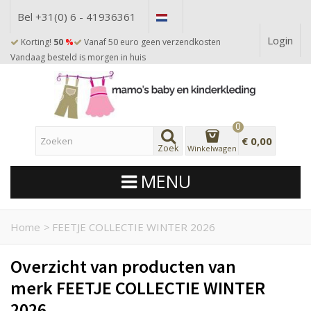
Bel +31(0) 6 - 41936361
Login
Korting!
50
%
Vanaf 50 euro geen verzendkosten
Vandaag besteld is morgen in huis
0
€ 0,00
Zoek
Winkelwagen
MENU
Home
>
FEETJE COLLECTIE WINTER 2026
Overzicht van producten van
merk FEETJE COLLECTIE WINTER
2026