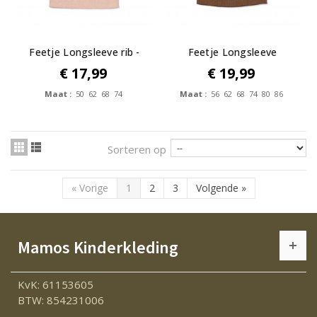
Feetje Longsleeve rib -
Feetje Longsleeve
Fall in...
pointelle rib...
€ 17,99
€ 19,99
Maat :
50 62 68 74
Maat :
56 62 68 74 80 86
Sorteren op
«
Vorige
1
2
3
Volgende
»
Mamos Kinderkleding
KvK: 61153605
BTW: 854231006